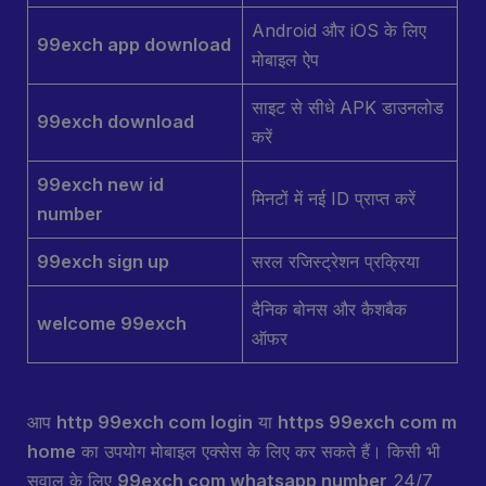
Android और iOS के लिए
99exch app download
मोबाइल ऐप
साइट से सीधे APK डाउनलोड
99exch download
करें
99exch new id
मिनटों में नई ID प्राप्त करें
number
99exch sign up
सरल रजिस्ट्रेशन प्रक्रिया
दैनिक बोनस और कैशबैक
welcome 99exch
ऑफर
आप
http 99exch com login
या
https 99exch com m
home
का उपयोग मोबाइल एक्सेस के लिए कर सकते हैं। किसी भी
सवाल के लिए
99exch com whatsapp number
24/7