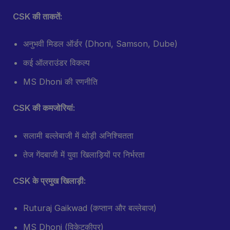
CSK की ताकतें:
अनुभवी मिडल ऑर्डर (Dhoni, Samson, Dube)
कई ऑलराउंडर विकल्प
MS Dhoni की रणनीति
CSK की कमजोरियां:
सलामी बल्लेबाजी में थोड़ी अनिश्चितता
तेज गेंदबाजी में युवा खिलाड़ियों पर निर्भरता
CSK के प्रमुख खिलाड़ी:
Ruturaj Gaikwad (कप्तान और बल्लेबाज)
MS Dhoni (विकेटकीपर)