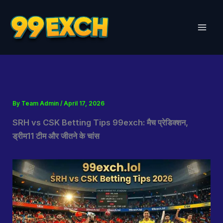
Skip
to
content
By
Team Admin
/
April 17, 2026
SRH vs CSK Betting Tips 99exch: मैच प्रेडिक्शन,
ड्रीम11 टीम और जीतने के चांस