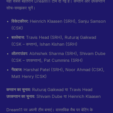
यहाँ सबसे बेहतरीन Dream11 टीम दी गई है। कप्तान और उपकप्तान
सोच-समझकर चुनें।
विकेटकीपर:
Heinrich Klaasen (SRH), Sanju Samson
(CSK)
बल्लेबाज:
Travis Head (SRH), Ruturaj Gaikwad
(CSK – कप्तान), Ishan Kishan (SRH)
ऑलराउंडर:
Abhishek Sharma (SRH), Shivam Dube
(CSK – उपकप्तान), Pat Cummins (SRH)
गेंदबाज:
Harshal Patel (SRH), Noor Ahmad (CSK),
Matt Henry (CSK)
कप्तान का चुनाव:
Ruturaj Gaikwad या Travis Head
उपकप्तान का चुनाव:
Shivam Dube या Heinrich Klaasen
Dream11 पर अपनी टीम बनाएं। वास्तविक मैच पर बेटिंग के