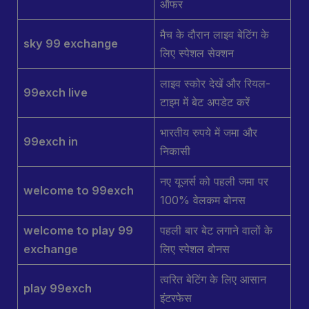
ऑफर
मैच के दौरान लाइव बेटिंग के
sky 99 exchange
लिए स्पेशल सेक्शन
लाइव स्कोर देखें और रियल-
99exch live
टाइम में बेट अपडेट करें
भारतीय रुपये में जमा और
99exch in
निकासी
नए यूजर्स को पहली जमा पर
welcome to 99exch
100% वेलकम बोनस
welcome to play 99
पहली बार बेट लगाने वालों के
exchange
लिए स्पेशल बोनस
त्वरित बेटिंग के लिए आसान
play 99exch
इंटरफेस