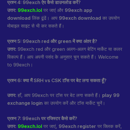
प्रश्न 4: 99exch ऐप कैसे डाउनलोड करें?
उत्तर:
99exch.lol
पर जाएं और
99exch app
download
लिंक ढूंढें। आप
99exch download
का उपयोग
मोबाइल साइट से भी कर सकते हैं।
प्रश्न 5: 99exch red और green में क्या अंतर है?
उत्तर:
99exch red और green अलग-अलग बेटिंग मार्केट या कलर
विकल्प हैं। आप अपनी पसंद के अनुसार चुन सकते हैं। Welcome
to 99exch।
प्रश्न 6: क्या मैं SRH vs CSK टॉस पर बेट लगा सकता हूँ?
उत्तर:
हाँ, आप 99exch पर टॉस पर बेट लगा सकते हैं।
play 99
exchange login
का उपयोग करें और टॉस मार्केट चुनें।
प्रश्न 7: 99exch पर रजिस्टर कैसे करें?
उत्तर:
99exch.lol
पर जाएं,
99exch register
पर क्लिक करें,