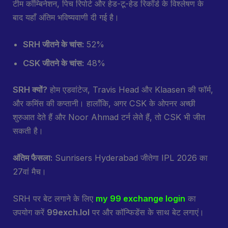
टीम कॉम्बिनेशन, पिच रिपोर्ट और हेड-टू-हेड रिकॉर्ड के विश्लेषण के
बाद यहाँ अंतिम भविष्यवाणी दी गई है।
SRH जीतने के चांस:
52%
CSK जीतने के चांस:
48%
SRH क्यों?
होम एडवांटेज, Travis Head और Klaasen की फॉर्म,
और कमिंस की कप्तानी। हालाँकि, अगर CSK के ओपनर अच्छी
शुरुआत देते हैं और Noor Ahmad टर्न लेते हैं, तो CSK भी जीत
सकती है।
अंतिम फैसला:
Sunrisers Hyderabad जीतेगा IPL 2026 का
27वां मैच।
SRH पर बेट लगाने के लिए
my 99 exchange login
का
उपयोग करें
99exch.lol
पर और कॉन्फिडेंस के साथ बेट लगाएं।