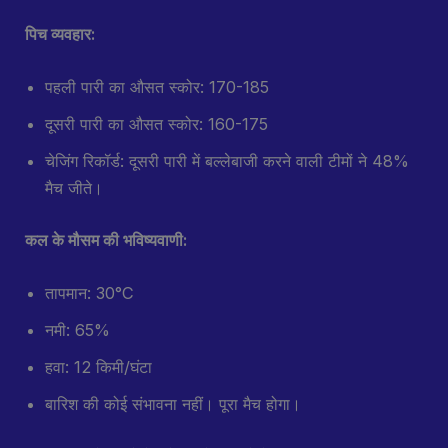
पिच व्यवहार:
पहली पारी का औसत स्कोर: 170-185
दूसरी पारी का औसत स्कोर: 160-175
चेजिंग रिकॉर्ड: दूसरी पारी में बल्लेबाजी करने वाली टीमों ने 48%
मैच जीते।
कल के मौसम की भविष्यवाणी:
तापमान: 30°C
नमी: 65%
हवा: 12 किमी/घंटा
बारिश की कोई संभावना नहीं। पूरा मैच होगा।